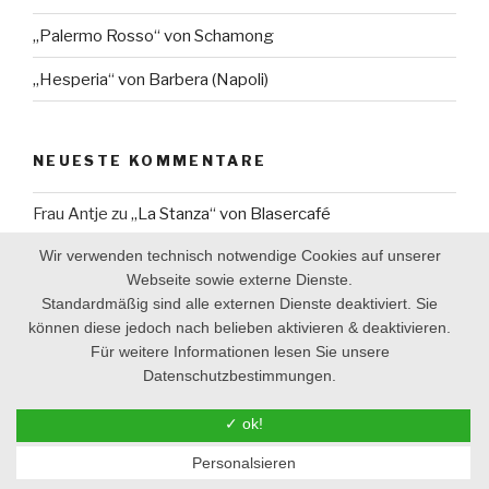
„Palermo Rosso“ von Schamong
„Hesperia“ von Barbera (Napoli)
NEUESTE KOMMENTARE
Frau Antje
zu
„La Stanza“ von Blasercafé
Wir verwenden technisch notwendige Cookies auf unserer
Johannes Lacker
zu
„La Stanza“ von Blasercafé
Webseite sowie externe Dienste.
Frau Antje
zu
3 Top-Handespressomühlen – Der
Standardmäßig sind alle externen Dienste deaktiviert. Sie
Vergleich
können diese jedoch nach belieben aktivieren & deaktivieren.
Für weitere Informationen lesen Sie unsere
Lorenz Enders
zu
3 Top-Handespressomühlen – Der
Datenschutzbestimmungen.
Vergleich
✓ ok!
Frau Antje
zu
„Caffè del Professore“ von Moka Termini
Personalsieren