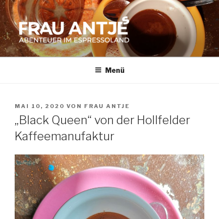
Zum
Inhalt
springen
FRAU ANTJES
Abenteuer im Espresso-Land
Menü
VERÖFFENTLICHT
MAI 10, 2020
VON
FRAU ANTJE
AM
„Black Queen“ von der Hollfelder
Kaffeemanufaktur