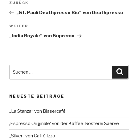
Vorheriger
ZURÜCK
Beitrag
„St. Pauli Deathpresso Bio“ von Deathpresso
Nächster
WEITER
Beitrag
„India Royale“ von Supremo
Suche
Suche
nach:
NEUESTE BEITRÄGE
„La Stanza“ von Blasercafé
‚Espresso Originale‘ von der Kaffee-Rösterei Saerve
„Silver“ von Caffè Izzo