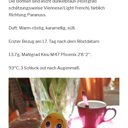
Die Bohnen sind leicht dunkelbraun (Röstgrad
schätzungsweise Viennese/Light French), farblich
Richtung Paranuss.
Duft: Warm-röstig, karamellig, süß.
Erster Bezug am 17. Tag nach dem Röstdatum:
13,7g, Mahlgrad Kinu M47 Phoenix 2’8“2“‘,
93ºC, 3 Schluck out nach Augenmaß.