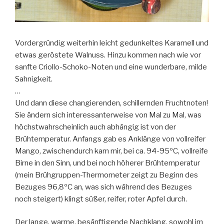
Vordergründig weiterhin leicht gedunkeltes Karamell und
etwas geröstete Walnuss. Hinzu kommen nach wie vor
sanfte Criollo-Schoko-Noten und eine wunderbare, milde
Sahnigkeit.
…
Und dann diese changierenden, schillernden Fruchtnoten!
Sie ändern sich interessanterweise von Mal zu Mal, was
höchstwahrscheinlich auch abhängig ist von der
Brühtemperatur. Anfangs gab es Anklänge von vollreifer
Mango, zwischendurch kam mir, bei ca. 94-95ºC, vollreife
Birne in den Sinn, und bei noch höherer Brühtemperatur
(mein Brühgruppen-Thermometer zeigt zu Beginn des
Bezuges 96,8ºC an, was sich während des Bezuges
noch steigert) klingt süßer, reifer, roter Apfel durch.
Der lange, warme, besänftigende Nachklang, sowohl im