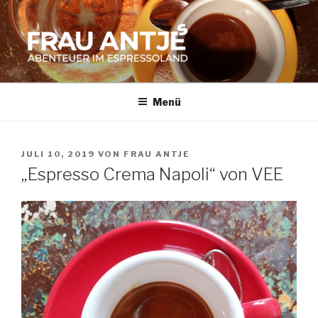
Zum
Inhalt
springen
FRAU ANTJES
Abenteuer im Espresso-Land
Menü
VERÖFFENTLICHT
JULI 10, 2019
VON
FRAU ANTJE
AM
„Espresso Crema Napoli“ von VEE