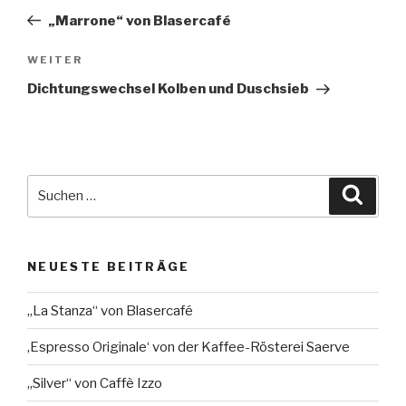
Beitrag
„Marrone“ von Blasercafé
Nächster
WEITER
Beitrag
Dichtungswechsel Kolben und Duschsieb
Suche
Suche
nach:
NEUESTE BEITRÄGE
„La Stanza“ von Blasercafé
‚Espresso Originale‘ von der Kaffee-Rösterei Saerve
„Silver“ von Caffè Izzo