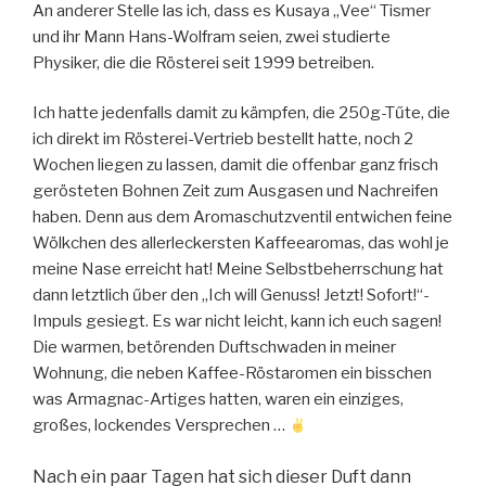
An anderer Stelle las ich, dass es Kusaya „Vee“ Tismer
und ihr Mann Hans-Wolfram seien, zwei studierte
Physiker, die die Rösterei seit 1999 betreiben.
Ich hatte jedenfalls damit zu kämpfen, die 250g-Tűte, die
ich direkt im Rösterei-Vertrieb bestellt hatte, noch 2
Wochen liegen zu lassen, damit die offenbar ganz frisch
gerösteten Bohnen Zeit zum Ausgasen und Nachreifen
haben. Denn aus dem Aromaschutzventil entwichen feine
Wölkchen des allerleckersten Kaffeearomas, das wohl je
meine Nase erreicht hat! Meine Selbstbeherrschung hat
dann letztlich űber den „Ich will Genuss! Jetzt! Sofort!“-
Impuls gesiegt. Es war nicht leicht, kann ich euch sagen!
Die warmen, betörenden Duftschwaden in meiner
Wohnung, die neben Kaffee-Röstaromen ein bisschen
was Armagnac-Artiges hatten, waren ein einziges,
großes, lockendes Versprechen …
Nach ein paar Tagen hat sich dieser Duft dann