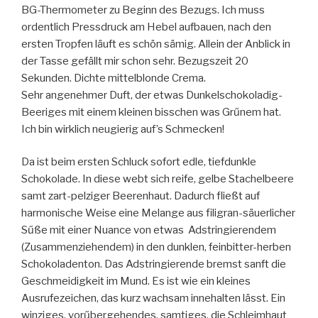
BG-Thermometer zu Beginn des Bezugs. Ich muss
ordentlich Pressdruck am Hebel aufbauen, nach den
ersten Tropfen läuft es schön sämig. Allein der Anblick in
der Tasse gefällt mir schon sehr. Bezugszeit 20
Sekunden. Dichte mittelblonde Crema.
Sehr angenehmer Duft, der etwas Dunkelschokoladig-
Beeriges mit einem kleinen bisschen was Grűnem hat.
Ich bin wirklich neugierig auf’s Schmecken!
Da ist beim ersten Schluck sofort edle, tiefdunkle
Schokolade. In diese webt sich reife, gelbe Stachelbeere
samt zart-pelziger Beerenhaut. Dadurch fließt auf
harmonische Weise eine Melange aus filigran-säuerlicher
Sűße mit einer Nuance von etwas Adstringierendem
(Zusammenziehendem) in den dunklen, feinbitter-herben
Schokoladenton. Das Adstringierende bremst sanft die
Geschmeidigkeit im Mund. Es ist wie ein kleines
Ausrufezeichen, das kurz wachsam innehalten lässt. Ein
winziges, vorűbergehendes, samtiges, die Schleimhaut