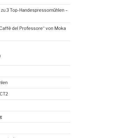
zu
3 Top-Handespressomühlen –
Caffè del Professore“ von Moka
N
hlen
 CT2
g