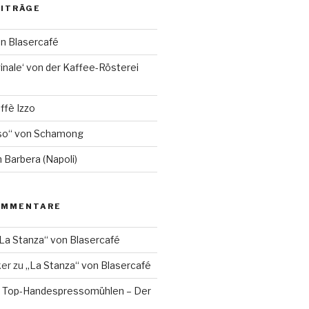
EITRÄGE
on Blasercafé
inale‘ von der Kaffee-Rösterei
ffè Izzo
so“ von Schamong
 Barbera (Napoli)
OMMENTARE
La Stanza“ von Blasercafé
ker
zu
„La Stanza“ von Blasercafé
 Top-Handespressomühlen – Der