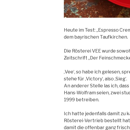
Heute im Test:
„Espresso Crem
dem bayrischen Taufkirchen.
Die Rösterei VEE wurde sowoh
Zeitschrift „Der Feinschmeck
‚Vee‘, so habe ich gelesen, spr
stehe für ‚Victory‘, also ‚Sieg‘.
An anderer Stelle las ich, das
Hans-Wolfram seien, zwei studi
1999 betreiben.
Ich hatte jedenfalls damit zu 
Rösterei-Vertrieb bestellt ha
damit die offenbar ganz fris