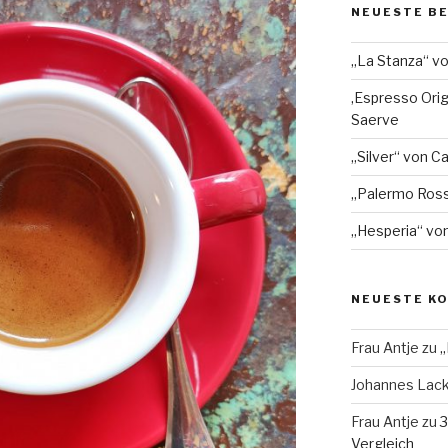
NEUESTE B
„La Stanza“ v
‚Espresso Orig
Saerve
„Silver“ von Ca
„Palermo Ros
„Hesperia“ von
NEUESTE K
Frau Antje
zu
„
Johannes Lac
Frau Antje
zu
3
Vergleich