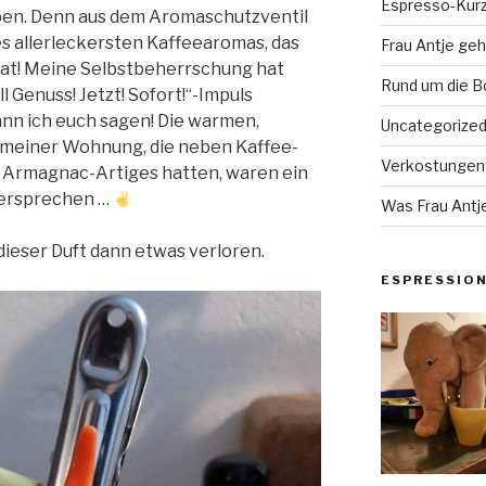
Espresso-Kurz
en. Denn aus dem Aromaschutzventil
 allerleckersten Kaffeearomas, das
Frau Antje geh
hat! Meine Selbstbeherrschung hat
Rund um die 
ll Genuss! Jetzt! Sofort!“-Impuls
kann ich euch sagen! Die warmen,
Uncategorize
meiner Wohnung, die neben Kaffee-
Verkostungen
 Armagnac-Artiges hatten, waren ein
Versprechen …
Was Frau Antje
dieser Duft dann etwas verloren.
ESPRESSIO