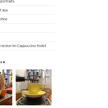
portraits
t aus
Bohne
d
 lecker im Cappuccino findet
NEN