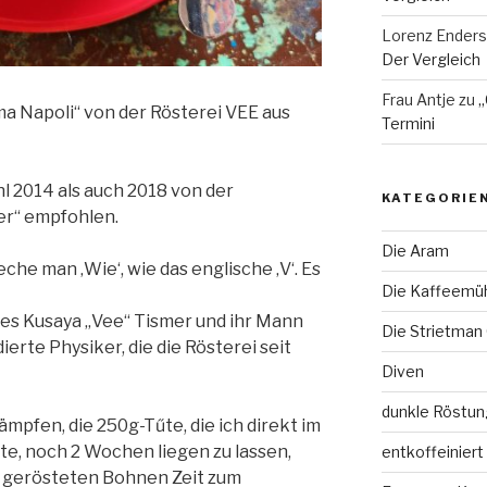
Lorenz Enders
Der Vergleich
Frau Antje
zu
„
a Napoli“ von der Rösterei VEE aus
Termini
l 2014 als auch 2018 von der
KATEGORIE
er“ empfohlen.
Die Aram
eche man ‚Wie‘, wie das englische ‚V‘. Es
Die Kaffeemü
s es Kusaya „Vee“ Tismer und ihr Mann
Die Strietman
erte Physiker, die die Rösterei seit
Diven
dunkle Röstun
kämpfen, die 250g-Tűte, die ich direkt im
tte, noch 2 Wochen liegen zu lassen,
entkoffeiniert
ch gerösteten Bohnen Zeit zum