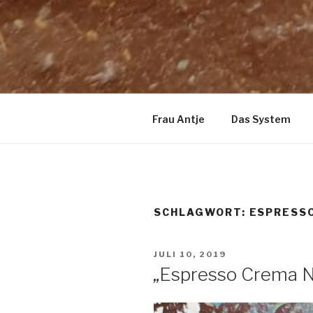
Frau Antje
Das System
SCHLAGWORT:
ESPRESSO
VERÖFFENTLICHT
JULI 10, 2019
AM
„Espresso Crema N