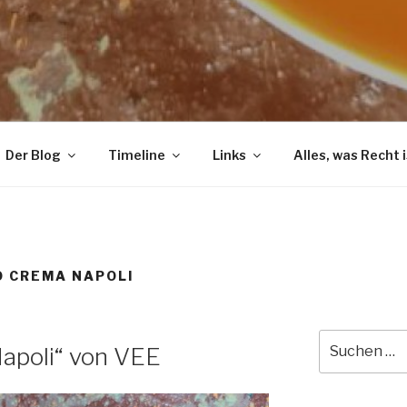
Der Blog
Timeline
Links
Alles, was Recht i
 CREMA NAPOLI
Suche
apoli“ von VEE
nach: