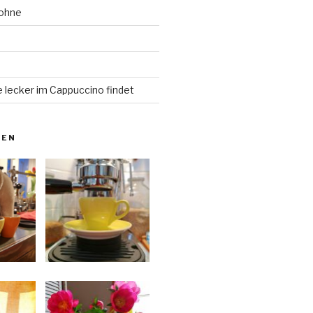
Bohne
d
 lecker im Cappuccino findet
NEN