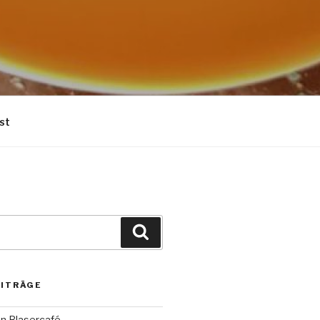
st
Suchen
EITRÄGE
on Blasercafé