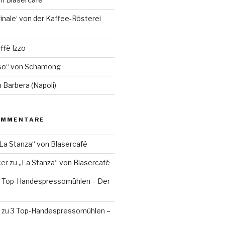
inale‘ von der Kaffee-Rösterei
ffè Izzo
so“ von Schamong
 Barbera (Napoli)
OMMENTARE
La Stanza“ von Blasercafé
ker
zu
„La Stanza“ von Blasercafé
 Top-Handespressomühlen – Der
zu
3 Top-Handespressomühlen –