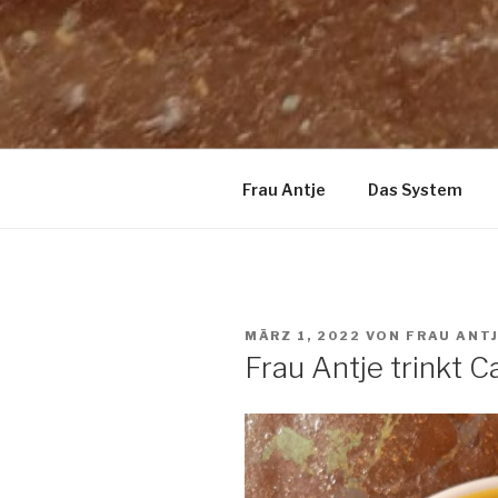
Frau Antje
Das System
VERÖFFENTLICHT
MÄRZ 1, 2022
VON
FRAU ANT
AM
Frau Antje trinkt 