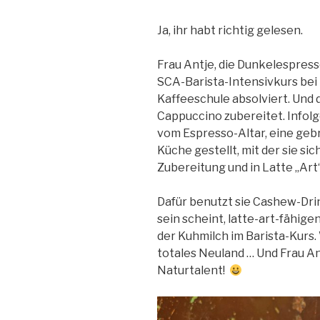
Ja, ihr habt richtig gelesen.
Frau Antje, die Dunkelespres
SCA-Barista-Intensivkurs bei
Kaffeeschule absolviert. Und
Cappuccino zubereitet. Infolge
vom Espresso-Altar, eine ge
Küche gestellt, mit der sie si
Zubereitung und in Latte „Art“
Dafür benutzt sie Cashew-Dri
sein scheint, latte-art-fähige
der Kuhmilch im Barista-Kurs.
totales Neuland … Und Frau Ant
Naturtalent!