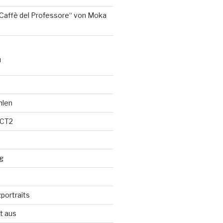
Caffè del Professore“ von Moka
N
hlen
 CT2
g
portraits
t aus