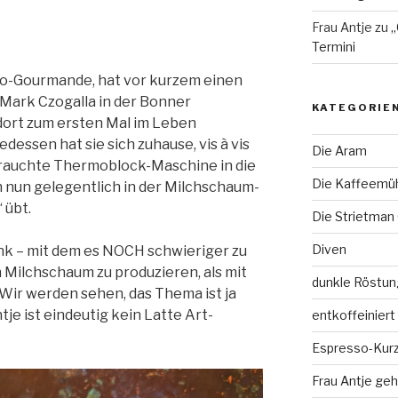
Frau Antje
zu
„
Termini
so-Gourmande, hat vor kurzem einen
 Mark Czogalla in der Bonner
KATEGORIE
 dort zum ersten Mal im Leben
dessen hat sie sich zuhause, vis à vis
Die Aram
brauchte Thermoblock-Maschine in die
Die Kaffeemü
ch nun gelegentlich in der Milchschaum-
 übt.
Die Strietman
Diven
nk – mit dem es NOCH schwieriger zu
n Milchschaum zu produzieren, als mit
dunkle Röstun
 Wir werden sehen, das Thema ist ja
je ist eindeutig kein Latte Art-
entkoffeiniert
Espresso-Kurz
Frau Antje geh