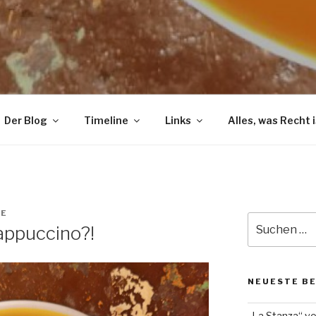
Der Blog
Timeline
Links
Alles, was Recht i
JE
Suche
Cappuccino?!
nach:
NEUESTE B
„La Stanza“ v