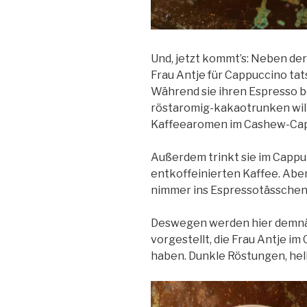
Und, jetzt kommt’s: Neben de
Frau Antje für Cappuccino tats
Während sie ihren Espresso b
röstaromig-kakaotrunken will,
Kaffeearomen im Cashe
w-Cap
Außerdem trinkt sie im Cappu
entkoffeinierten Kaffee. Aben
nimmer ins Espressotässchen k
Deswegen werden hier demnäc
vorgestellt, die Frau Antje 
haben. Dunkle Röstungen, hel