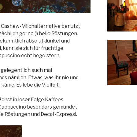
r Cashew-Milchalternative benutzt
ächlich gerne (!) helle Röstungen.
ekanntlich absolut dunkel und
 kann sie sich für fruchtige
puccino echt begeistern.
 gelegentlich auch mal
ds nämlich. Etwas, was ihr nie und
äme. Es lebe die Vielfalt!
hst in loser Folge Kaffees
im Cappuccino besonders gemundet
le Röstungen und Decaf-Espressi.