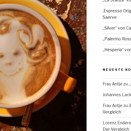
‚Espresso Orig
Saerve
„Silver“ von Ca
„Palermo Ros
„Hesperia“ von
NEUESTE K
Frau Antje
zu
„
Johannes Lac
Frau Antje
zu
3
Vergleich
Lorenz Enders
Der Vergleich