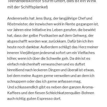
Teehandelskontor Sturm GmbH, dies ist ein Wink
mit der Schiffsplanke!)
Andererseits hat Jens Burg, der langjährige Chef und
Röstmeister, der inzwischen wohl in Rente gegangen ist,
vor Jahren eine Initiative ins Leben gerufen, die bewirkt
hat, dass der gelbe Postkasten auf dem Gehweg, der
abgeschafft worden war, zurückkam. Dafür bin ich ihm
heute noch dankbar. Außerdem schlägt das Herz meiner
inneren Vierjährigen jedesmal sofort um ein Vielfaches
höher, wenn ich über die Schwelle geh. Da drin ist es
einfach märchenhaft verwunschen und es duftet
hinreißend nach leckeren Dingen und überall ist etwas,
bei dem meine Augen gerne verweilen und an dem ich
schnuppern oder das ich gerne anfassen mag.
Und schlussendlich gibt es neben den ganzen Aroma-
Kaffees und den fiesen Schleichkatzenquäler-Bohnen
auch richtig guten Espresso dort.