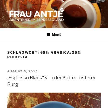
Zum
Inhalt
springen
FRAU ANTJES
Abenteuer im Espresso-Land
Menü
SCHLAGWORT:
65% ARABICA/35%
ROBUSTA
VERÖFFENTLICHT
AUGUST 5, 2020
AM
„Espresso Black“ von der Kaffeerösterei
Burg