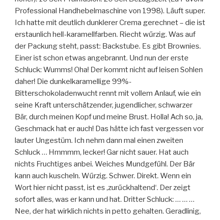
Professional Handhebelmaschine von 1998). Läuft super.
Ich hatte mit deutlich dunklerer Crema gerechnet – die ist
erstaunlich hell-karamellfarben. Riecht wűrzig. Was auf
der Packung steht, passt: Backstube. Es gibt Brownies.
Einer ist schon etwas angebrannt. Und nun der erste
Schluck: Wumms! Oha! Der kommt nicht auf leisen Sohlen
daher! Die dunkelkaramellige 99%-
Bitterschokoladenwucht rennt mit vollem Anlauf, wie ein
seine Kraft unterschätzender, jugendlicher, schwarzer
Bär, durch meinen Kopf und meine Brust. Holla! Ach so, ja,
Geschmack hat er auch! Das hätte ich fast vergessen vor
lauter Ungestüm. Ich nehm dann mal einen zweiten
Schluck … Hmmmm, lecker! Gar nicht sauer. Hat auch
nichts Fruchtiges anbei. Weiches Mundgefűhl. Der Bär
kann auch kuscheln. Wűrzig. Schwer. Direkt. Wenn ein
Wort hier nicht passt, ist es ‚zurűckhaltend‘. Der zeigt
sofort alles, was er kann und hat. Dritter Schluck: … … …
Nee, der hat wirklich nichts in petto gehalten. Geradlinig,