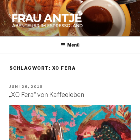
Zum
Inhalt
springen
FRAU ANTJES
Abenteuer im Espresso-Land
Menü
SCHLAGWORT:
XO FERA
VERÖFFENTLICHT
JUNI 26, 2019
AM
„XO Fera“ von Kaffeeleben