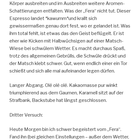
Körper ausbreiten und im Ausbreiten weitere Aromen-
Schattierungen entfalten. Was der „Fera“ nicht tut. Dieser
Espresso landet *kawumm*und krallt sich
gewissermaßen genau dort fest, wo er gelandet ist. Was
ihm total fehlt, ist etwas das den Geist beflűgelt. Er ist
eher wie Kicken mit Halbwűchsigen auf einer Matsch-
Wiese bei schwűlem Wetter. Es macht durchaus Spaß,
trotz des allgemeinen Gebrűlls, die Schwűle drűckt und
der Matsch klebt schwer. Gut, wenn endlich einer ein Tor
schießt und sich alle mal aufeinander legen dürfen.
Langer Abgang. Olé olé olé. Kakaomasse pur winkt
triumphierend aus dem Gaumen, Karamell sitzt auf der
Strafbank, Backstube hat längst geschlossen.
Dritter Versuch:
Heute Morgen bin ich schwer begeistert vom „Fera“.
Fand ihn (bei gleichen Einstellungen – außer dem Wetter,