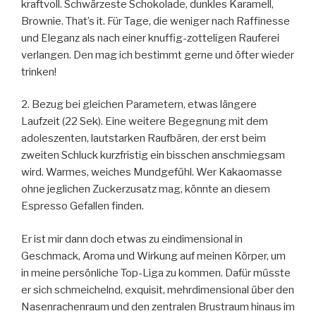
kraftvoll. Schwärzeste Schokolade, dunkles Karamell,
Brownie. That’s it. Für Tage, die weniger nach Raffinesse
und Eleganz als nach einer knuffig-zotteligen Rauferei
verlangen. Den mag ich bestimmt gerne und öfter wieder
trinken!
2. Bezug bei gleichen Parametern, etwas längere
Laufzeit (22 Sek). Eine weitere Begegnung mit dem
adoleszenten, lautstarken Raufbären, der erst beim
zweiten Schluck kurzfristig ein bisschen anschmiegsam
wird. Warmes, weiches Mundgefűhl. Wer Kakaomasse
ohne jeglichen Zuckerzusatz mag, könnte an diesem
Espresso Gefallen finden.
Er ist mir dann doch etwas zu eindimensional in
Geschmack, Aroma und Wirkung auf meinen Körper, um
in meine persönliche Top-Liga zu kommen. Dafür műsste
er sich schmeichelnd, exquisit, mehrdimensional űber den
Nasenrachenraum und den zentralen Brustraum hinaus im