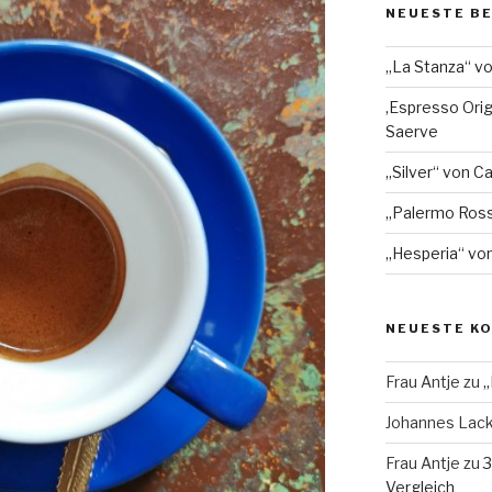
NEUESTE B
„La Stanza“ v
‚Espresso Orig
Saerve
„Silver“ von Ca
„Palermo Ros
„Hesperia“ von
NEUESTE K
Frau Antje
zu
„
Johannes Lac
Frau Antje
zu
3
Vergleich