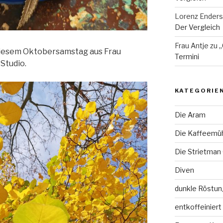
Lorenz Enders
Der Vergleich
Frau Antje
zu
„
diesem Oktobersamstag aus Frau
Termini
Studio.
KATEGORIE
Die Aram
Die Kaffeemü
Die Strietman
Diven
dunkle Röstun
entkoffeiniert