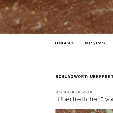
Frau Antje
Das System
SCHLAGWORT:
UBERFRE
VERÖFFENTLICHT
OKTOBER 26, 2019
AM
„Uberfrettchen“ vo