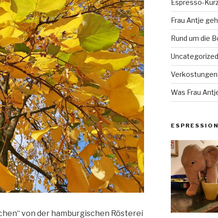
Espresso-Kurz
Frau Antje geh
Rund um die 
Uncategorize
Verkostungen
Was Frau Antje
ESPRESSIO
tchen“ von der hamburgischen Rösterei