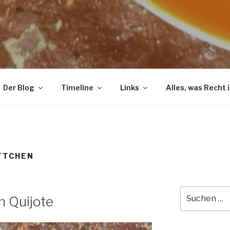
Der Blog
Timeline
Links
Alles, was Recht i
TTCHEN
Suche
n Quijote
nach: