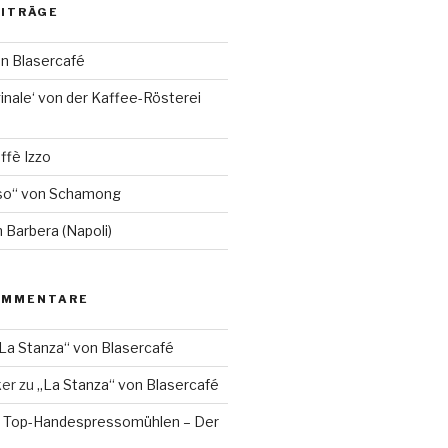
EITRÄGE
on Blasercafé
inale‘ von der Kaffee-Rösterei
ffè Izzo
so“ von Schamong
 Barbera (Napoli)
OMMENTARE
La Stanza“ von Blasercafé
ker
zu
„La Stanza“ von Blasercafé
 Top-Handespressomühlen – Der