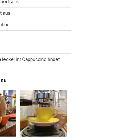
portraits
t aus
Bohne
d
 lecker im Cappuccino findet
NEN