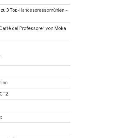
zu
3 Top-Handespressomühlen –
Caffè del Professore“ von Moka
N
hlen
 CT2
g