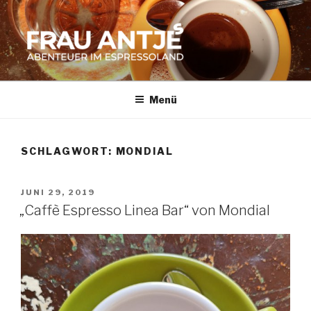
Zum
Inhalt
springen
FRAU ANTJES
Abenteuer im Espresso-Land
Menü
SCHLAGWORT:
MONDIAL
VERÖFFENTLICHT
JUNI 29, 2019
AM
„Caffè Espresso Linea Bar“ von Mondial