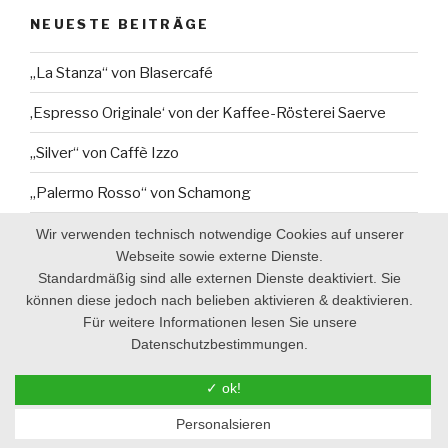
NEUESTE BEITRÄGE
„La Stanza“ von Blasercafé
‚Espresso Originale‘ von der Kaffee-Rösterei Saerve
„Silver“ von Caffè Izzo
„Palermo Rosso“ von Schamong
„Hesperia“ von Barbera (Napoli)
Wir verwenden technisch notwendige Cookies auf unserer
Webseite sowie externe Dienste.
Standardmäßig sind alle externen Dienste deaktiviert. Sie
können diese jedoch nach belieben aktivieren & deaktivieren.
NEUESTE KOMMENTARE
Für weitere Informationen lesen Sie unsere
Datenschutzbestimmungen.
Frau Antje
zu
„La Stanza“ von Blasercafé
✓ ok!
Johannes Lacker
zu
„La Stanza“ von Blasercafé
Personalsieren
Frau Antje
zu
3 Top-Handespressomühlen – Der