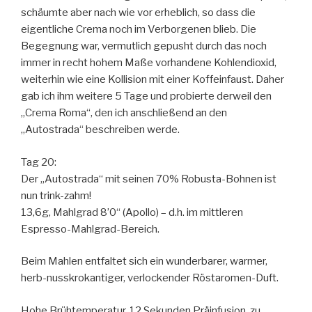
schäumte aber nach wie vor erheblich, so dass die
eigentliche Crema noch im Verborgenen blieb. Die
Begegnung war, vermutlich gepusht durch das noch
immer in recht hohem Maße vorhandene Kohlendioxid,
weiterhin wie eine Kollision mit einer Koffeinfaust. Daher
gab ich ihm weitere 5 Tage und probierte derweil den
„Crema Roma“, den ich anschließend an den
„Autostrada“ beschreiben werde.
Tag 20:
Der „Autostrada“ mit seinen 70% Robusta-Bohnen ist
nun trink-zahm!
13,6g, Mahlgrad 8’0“ (Apollo) – d.h. im mittleren
Espresso-Mahlgrad-Bereich.
Beim Mahlen entfaltet sich ein wunderbarer, warmer,
herb-nusskrokantiger, verlockender Röstaromen-Duft.
Hohe Brühtemperatur. 12 Sekunden Präinfusion, zu