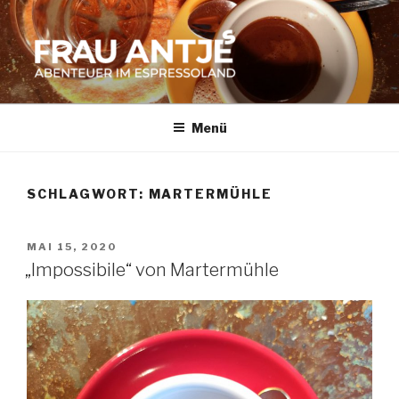
Zum
Inhalt
springen
FRAU ANTJES
Abenteuer im Espresso-Land
Menü
SCHLAGWORT:
MARTERMÜHLE
VERÖFFENTLICHT
MAI 15, 2020
AM
„Impossibile“ von Martermühle