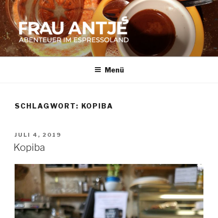
Zum
Inhalt
springen
FRAU ANTJES
Abenteuer im Espresso-Land
Menü
SCHLAGWORT:
KOPIBA
VERÖFFENTLICHT
JULI 4, 2019
AM
Kopiba