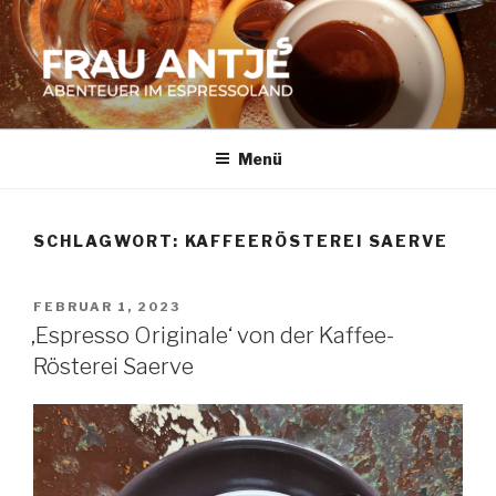
Zum
Inhalt
springen
FRAU ANTJES
Abenteuer im Espresso-Land
Menü
SCHLAGWORT:
KAFFEERÖSTEREI SAERVE
VERÖFFENTLICHT
FEBRUAR 1, 2023
AM
‚Espresso Originale‘ von der Kaffee-
Rösterei Saerve