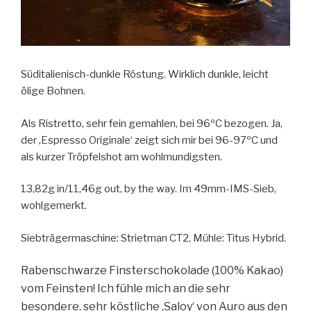
Süditalienisch-dunkle Röstung. Wirklich dunkle, leicht
ölige Bohnen.
Als Ristretto, sehr fein gemahlen, bei 96ºC bezogen. Ja,
der ‚Espresso Originale‘ zeigt sich mir bei 96-97ºC und
als kurzer Tröpfelshot am wohlmundigsten.
13,82g in/11,46g out, by the way. Im 49mm-IMS-Sieb,
wohlgemerkt.
Siebträgermaschine: Strietman CT2, Mühle: Titus Hybrid.
Rabenschwarze Finsterschokolade (100% Kakao)
vom Feinsten! Ich fühle mich an die sehr
besondere, sehr köstliche ‚Saloy‘ von Auro aus den