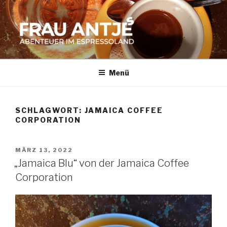
Zum
Inhalt
springen
FRAU ANTJES
Abenteuer im Espresso-Land
Menü
SCHLAGWORT:
JAMAICA COFFEE
CORPORATION
VERÖFFENTLICHT
MÄRZ 13, 2022
AM
„Jamaica Blu“ von der Jamaica Coffee
Corporation