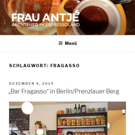
Zum
Inhalt
springen
FRAU ANTJES
Abenteuer im Espresso-Land
Menü
SCHLAGWORT:
FRAGASSO
VERÖFFENTLICHT
DEZEMBER 4, 2019
AM
„Bar Fragasso“ in Berlin/Prenzlauer Berg