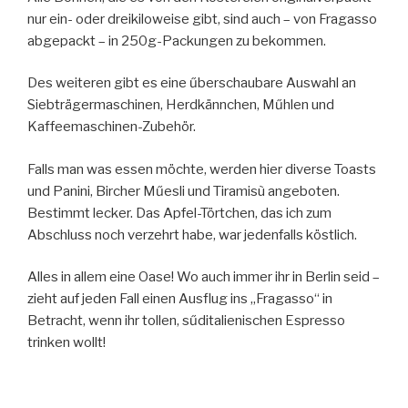
nur ein- oder dreikiloweise gibt, sind auch – von Fragasso
abgepackt – in 250g-Packungen zu bekommen.
Des weiteren gibt es eine űberschaubare Auswahl an
Siebträgermaschinen, Herdkännchen, Műhlen und
Kaffeemaschinen-Zubehör.
Falls man was essen möchte, werden hier diverse Toasts
und Panini, Bircher Műesli und Tiramisù angeboten.
Bestimmt lecker. Das Apfel-Törtchen, das ich zum
Abschluss noch verzehrt habe, war jedenfalls köstlich.
Alles in allem eine Oase! Wo auch immer ihr in Berlin seid –
zieht auf jeden Fall einen Ausflug ins „Fragasso“ in
Betracht, wenn ihr tollen, sűditalienischen Espresso
trinken wollt!