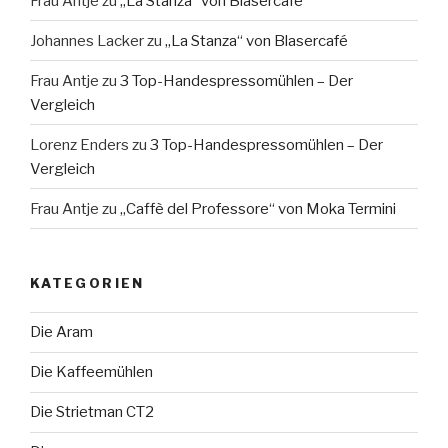
Frau Antje
zu
„La Stanza“ von Blasercafé
Johannes Lacker
zu
„La Stanza“ von Blasercafé
Frau Antje
zu
3 Top-Handespressomühlen – Der
Vergleich
Lorenz Enders
zu
3 Top-Handespressomühlen – Der
Vergleich
Frau Antje
zu
„Caffè del Professore“ von Moka Termini
KATEGORIEN
Die Aram
Die Kaffeemühlen
Die Strietman CT2