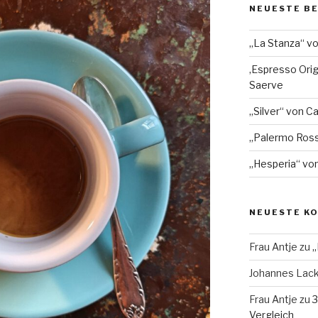
NEUESTE B
„La Stanza“ v
‚Espresso Orig
Saerve
„Silver“ von Ca
„Palermo Ros
„Hesperia“ von
NEUESTE K
Frau Antje
zu
„
Johannes Lac
Frau Antje
zu
3
Vergleich