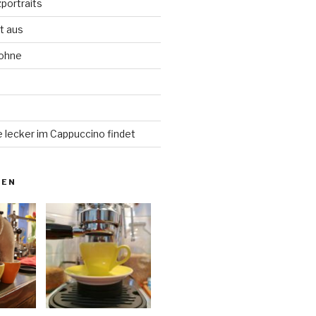
portraits
t aus
Bohne
d
 lecker im Cappuccino findet
NEN