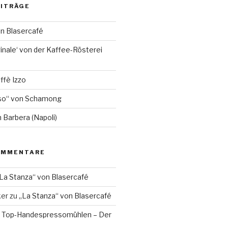
EITRÄGE
on Blasercafé
inale‘ von der Kaffee-Rösterei
ffè Izzo
so“ von Schamong
 Barbera (Napoli)
OMMENTARE
La Stanza“ von Blasercafé
ker
zu
„La Stanza“ von Blasercafé
 Top-Handespressomühlen – Der