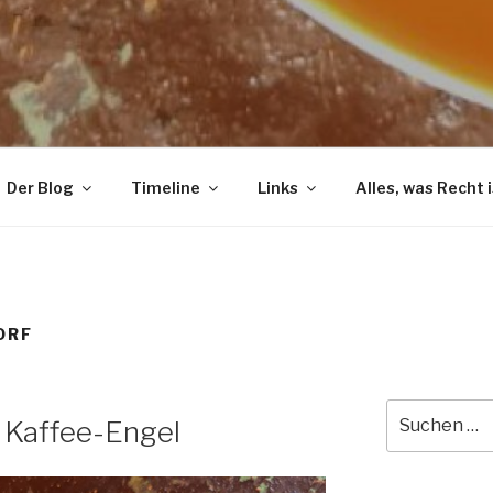
Der Blog
Timeline
Links
Alles, was Recht i
ORF
Suche
n Kaffee-Engel
nach: