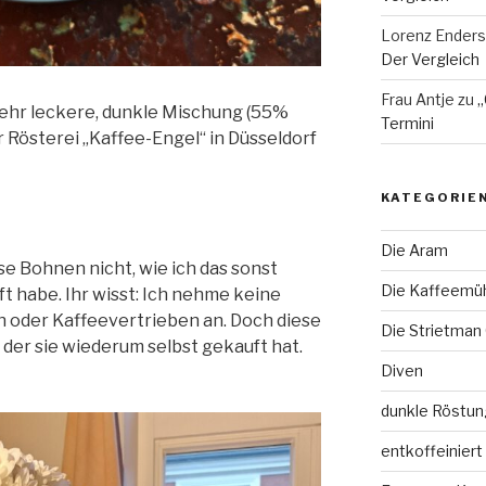
Lorenz Enders
Der Vergleich
Frau Antje
zu
„
ehr leckere, dunkle Mischung (55%
Termini
 Rösterei „Kaffee-Engel“ in Düsseldorf
KATEGORIE
Die Aram
se Bohnen nicht, wie ich das sonst
Die Kaffeemü
ft habe. Ihr wisst: Ich nehme keine
 oder Kaffeevertrieben an. Doch diese
Die Strietman
 der sie wiederum selbst gekauft hat.
Diven
dunkle Röstun
entkoffeiniert