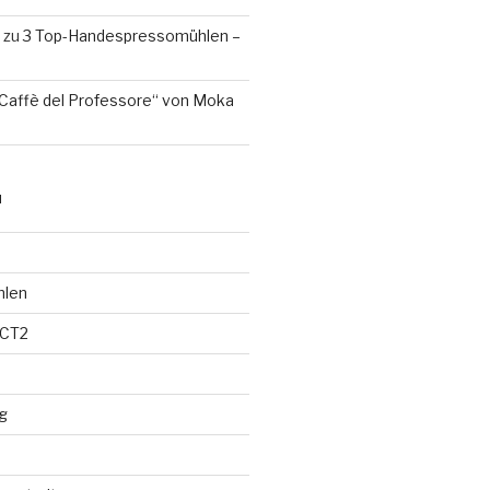
zu
3 Top-Handespressomühlen –
Caffè del Professore“ von Moka
N
hlen
 CT2
g