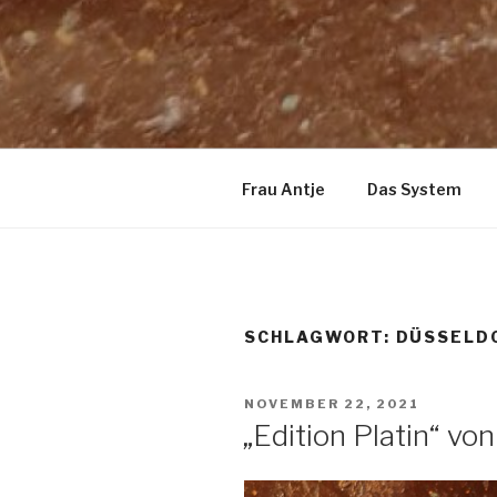
Frau Antje
Das System
SCHLAGWORT:
DÜSSELD
VERÖFFENTLICHT
NOVEMBER 22, 2021
AM
„Edition Platin“ vo