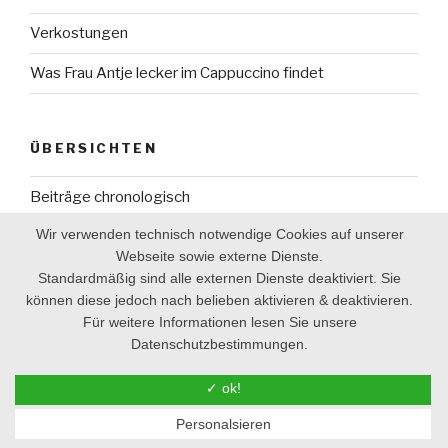
Verkostungen
Was Frau Antje lecker im Cappuccino findet
ÜBERSICHTEN
Beiträge chronologisch
Wir verwenden technisch notwendige Cookies auf unserer
Verkostungen A-Z
Webseite sowie externe Dienste.
Schlagwörter A-Z
Standardmäßig sind alle externen Dienste deaktiviert. Sie
können diese jedoch nach belieben aktivieren & deaktivieren.
Für weitere Informationen lesen Sie unsere
Datenschutzbestimmungen.
Stolz präsentiert von WordPress
✓ ok!
Personalsieren