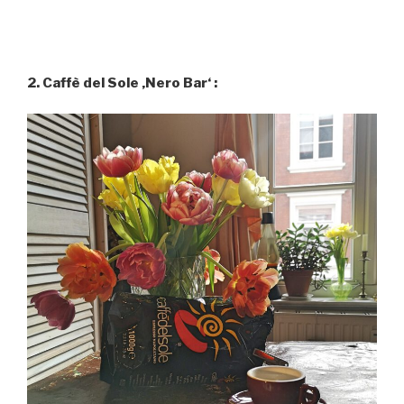
2. Caffè del Sole ‚Nero Bar‘ :