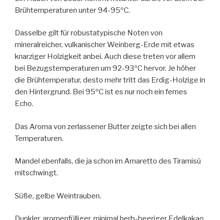
Brühtemperaturen unter 94-95ºC.
Dasselbe gilt für robustatypische Noten von
mineralreicher, vulkanischer Weinberg-Erde mit etwas
knarziger Holzigkeit anbei. Auch diese treten vor allem
bei Bezugstemperaturen um 92-93ºC hervor. Je höher
die Brühtemperatur, desto mehr tritt das Erdig-Holzige in
den Hintergrund. Bei 95ºC ist es nur noch ein fernes
Echo.
Das Aroma von zerlassener Butter zeigte sich bei allen
Temperaturen.
Mandel ebenfalls, die ja schon im Amaretto des Tiramisù
mitschwingt.
Süße, gelbe Weintrauben.
Dunkler, aromenfülliger, minimal herb-beeriger Edelkakao,