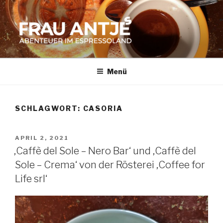
Zum
Inhalt
springen
FRAU ANTJES
Abenteuer im Espresso-Land
Menü
SCHLAGWORT:
CASORIA
VERÖFFENTLICHT
APRIL 2, 2021
AM
‚Caffè del Sole – Nero Bar‘ und ‚Caffè del
Sole – Crema‘ von der Rösterei ‚Coffee for
Life srl‘