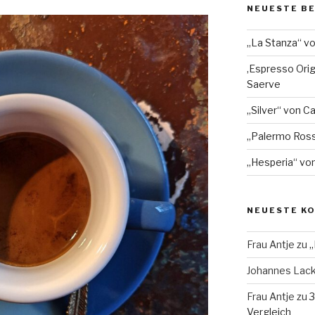
NEUESTE B
„La Stanza“ v
‚Espresso Orig
Saerve
„Silver“ von Ca
„Palermo Ros
„Hesperia“ von
NEUESTE K
Frau Antje
zu
„
Johannes Lac
Frau Antje
zu
3
Vergleich