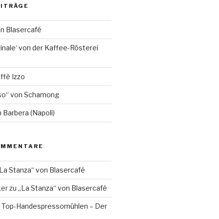
EITRÄGE
on Blasercafé
inale‘ von der Kaffee-Rösterei
ffè Izzo
so“ von Schamong
 Barbera (Napoli)
OMMENTARE
La Stanza“ von Blasercafé
ker
zu
„La Stanza“ von Blasercafé
 Top-Handespressomühlen – Der