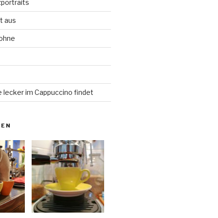
portraits
t aus
Bohne
d
 lecker im Cappuccino findet
NEN