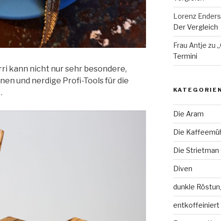
Lorenz Enders
Der Vergleich
Frau Antje
zu
„
Termini
ri kann nicht nur sehr besondere,
n und nerdige Profi-Tools für die
KATEGORIE
…
Die Aram
Die Kaffeemü
Die Strietman
Diven
dunkle Röstun
entkoffeiniert