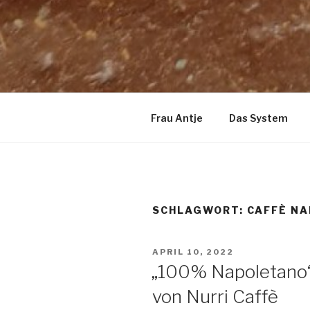
Frau Antje
Das System
SCHLAGWORT:
CAFFÈ N
VERÖFFENTLICHT
APRIL 10, 2022
AM
„100% Napoletano“
von Nurri Caffè