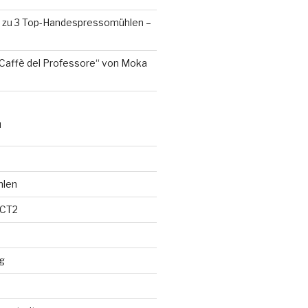
zu
3 Top-Handespressomühlen –
Caffè del Professore“ von Moka
N
hlen
 CT2
g