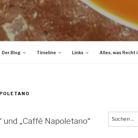
Der Blog
Timeline
Links
Alles, was Recht i
APOLETANO
Suche
 und „Caffè Napoletano“
nach: