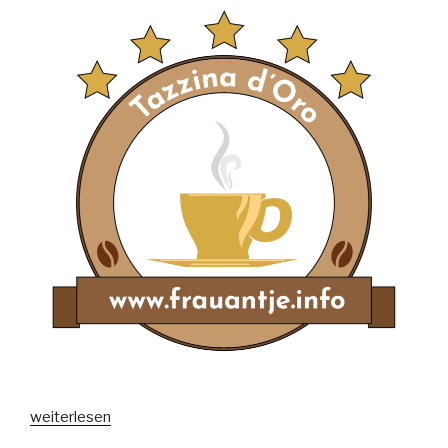
„„La
weiterlesen
Stanza“