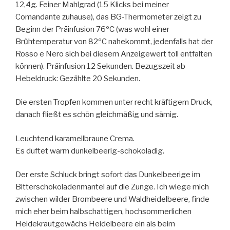
12,4g. Feiner Mahlgrad (15 Klicks bei meiner
Comandante zuhause), das BG-Thermometer zeigt zu
Beginn der Präinfusion 76ºC (was wohl einer
Brűhtemperatur von 82ºC nahekommt, jedenfalls hat der
Rosso e Nero sich bei diesem Anzeigewert toll entfalten
können). Präinfusion 12 Sekunden. Bezugszeit ab
Hebeldruck: Gezählte 20 Sekunden.
Die ersten Tropfen kommen unter recht kräftigem Druck,
danach fließt es schön gleichmäßig und sämig.
Leuchtend karamellbraune Crema.
Es duftet warm dunkelbeerig-schokoladig.
Der erste Schluck bringt sofort das Dunkelbeerige im
Bitterschokoladenmantel auf die Zunge. Ich wiege mich
zwischen wilder Brombeere und Waldheidelbeere, finde
mich eher beim halbschattigen, hochsommerlichen
Heidekrautgewächs Heidelbeere ein als beim