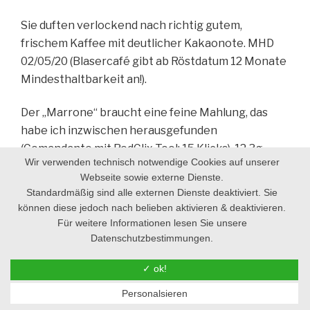
Sie duften verlockend nach richtig gutem,
frischem Kaffee mit deutlicher Kakaonote.
MHD
02/05/20 (Blasercafé gibt ab Röstdatum 12 Monate
Mindesthaltbarkeit an!).
Der „Marrone“ braucht eine feine Mahlung, das
habe ich inzwischen herausgefunden
(Comandante mit RedClix-Tool: 15 Klicks). 12,3g
Wir verwenden technisch notwendige Cookies auf unserer
Bohnen.
Und er mag es nicht zu heiß. Auf meinem
Webseite sowie externe Dienste.
BG-Thermometer (damit habe ich die
Standardmäßig sind alle externen Dienste deaktiviert. Sie
Temperaturstreifen ersetzt!) passe ich 82ºC ab,
können diese jedoch nach belieben aktivieren & deaktivieren.
das dűrften ca. 10º mehr an tatsächlicher
Für weitere Informationen lesen Sie unsere
Brűhtemperatur sein: 92ºC, wie von Blasercafé
Datenschutzbestimmungen.
empfohlen. Präinfusion 15 Sek., Bezugszeit 20 Sek.
✓ ok!
Bei so feiner Mahlung habe ich zu Beginn einiges
Personalsieren
zu drűcken – aber auf diese Weise erziele ich bei