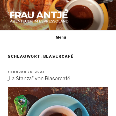
Zum
Inhalt
springen
FRAU ANTJES
Abenteuer im Espresso-Land
Menü
SCHLAGWORT:
BLASERCAFÉ
VERÖFFENTLICHT
FEBRUAR 25, 2023
AM
„La Stanza“ von Blasercafé