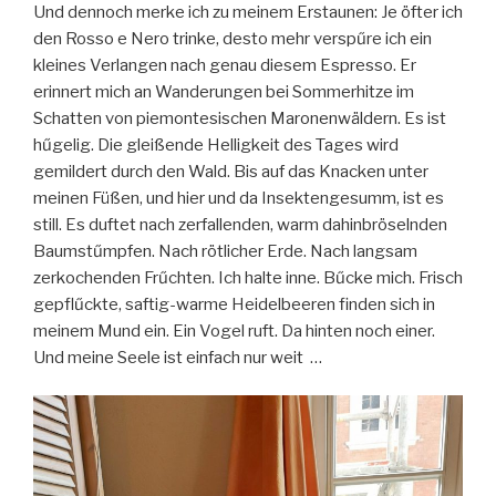
Und dennoch merke ich zu meinem Erstaunen: Je öfter ich
den Rosso e Nero trinke, desto mehr verspűre ich ein
kleines Verlangen nach genau diesem Espresso. Er
erinnert mich an Wanderungen bei Sommerhitze im
Schatten von piemontesischen Maronenwäldern. Es ist
hűgelig. Die gleißende Helligkeit des Tages wird
gemildert durch den Wald. Bis auf das Knacken unter
meinen Füßen, und hier und da Insektengesumm, ist es
still. Es duftet nach zerfallenden, warm dahinbröselnden
Baumstűmpfen. Nach rötlicher Erde. Nach langsam
zerkochenden Frűchten. Ich halte inne. Bűcke mich. Frisch
gepflűckte, saftig-warme Heidelbeeren finden sich in
meinem Mund ein. Ein Vogel ruft. Da hinten noch einer.
Und meine Seele ist einfach nur weit …