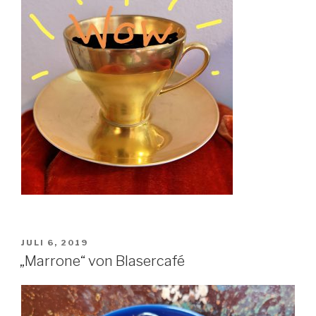
VERÖFFENTLICHT
JULI 6, 2019
AM
„Marrone“ von Blasercafé