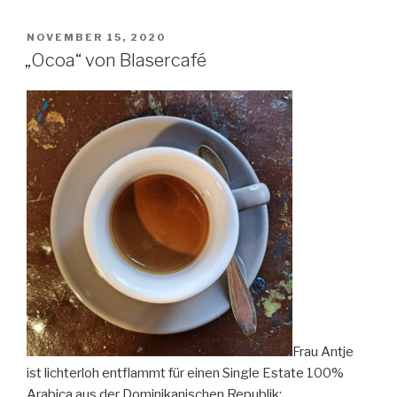
von
Blasercafé“
VERÖFFENTLICHT
NOVEMBER 15, 2020
AM
„Ocoa“ von Blasercafé
Frau Antje
ist lichterloh entflammt für einen Single Estate 100%
Arabica aus der Dominikanischen Republik: