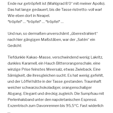
Ende nur getröpfelt ist (Mahlgrad 8’0“ mit meiner Apollo).
Das hat lange gedauert, bis die Tasse ristretto-voll war!
Wie eben dort in Neapel.
*tröpfel* … *tröpfel* … *tröpfel* …
Und nun, so dermaßen unverschämt „űberextrahiert“
nach hier gängigen Maßstäben, war der „Satèn“ ein
Gedicht:
Tiefdunkle Kakao-Masse, verschwindend wenig Lakritz,
dunkles Karamell, ein Hauch Bitterorangenschale, eine
winzige Prise feinstes Meersalz, etwas Zwieback. Eine
Sämigkeit, die ihresgleichen sucht. Es hat wenig gefehlt,
und der Löffel hätte in der Tasse gestanden. Traumhaft
weicher schwarzschokoladiger, orangenschaliger
Abgang. Elegant und dreckig zugleich. Die Sumpfsau mit
Perlenhalsband unter den napoletanischen Espressi.
Exzentrisch zum Davonrennen bis 95,5ºC. Fast widerlich
…