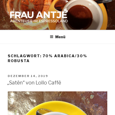
Zum
Inhalt
springen
FRAU ANTJES
Abenteuer im Espresso-Land
Menü
SCHLAGWORT:
70% ARABICA/30%
ROBUSTA
VERÖFFENTLICHT
DEZEMBER 14, 2019
AM
„Satèn“ von Lollo Caffè