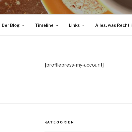
Der Blog
Timeline
Links
Alles, was Recht i
[profilepress-my-account]
KATEGORIEN